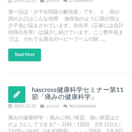
2019-12-31
general
2 Comments
第一話は「少子化問題の解決策」です。 １．我が
国の人口はこんな状態 御存知のように我が国は
少子化に悩まされています。出生率（正確には合計
特殊出生率）は減少し続けています。ここ数年前ま
では、それでも過去のベビーブームの財 …..
Read More
hascross健康科学セミナー第11
節「痛みの健康科学」
2019-12-23
general
No Comments
痛みの健康科学 －痛みに弱い体質、強い体質はど
のようにしてできる?－ 日時：1回目 2月 1日(土）
15:00～16:45（14:30開場） ・・・2回目 2月 8日