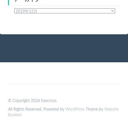
ア
ー
カ
イ
ブ
© Copyright 2026 hascross.
All Rights Reserved. Powered by
WordPress
Theme by
Website
Booklet