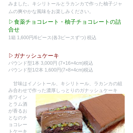
みました。キシリトールとラカンカで作った柚子ジャ
ムの爽やかな風味をお楽しみください。
▷食薬チョコレート・柚子チョコレートの詰
合せ
1箱 1,600円/6ピース(各3ピースずつ) 税込
▷ガナッシュケーキ
パウンド型1本 3,000円 (7×16×4cm
)税込
パウンド型1/2本 1,600円(7×8×4cm)税込
甘味はイノシトール、キシリトール、ラカンカの組
み合わせで作った濃厚しっとりのガナッシュケーキ
赤ワイン
とラム酒
が香るお
となのチ
ョコレー
トケーキ