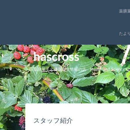
薬膳
たよ
hascross
薬膳菓子と健康科学情報の店 Health and Science Cro
スタッフ紹介