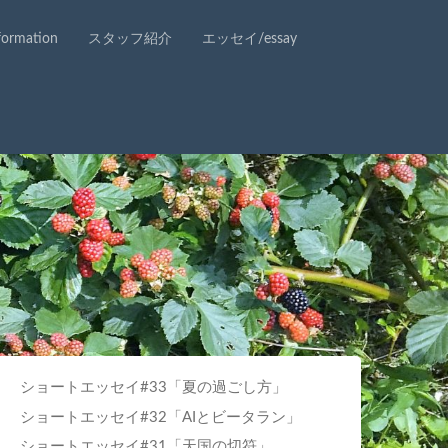
rmation
スタッフ紹介
エッセイ/essay
ショートエッセイ#33「夏の過ごし方」
ショートエッセイ#32「AIとビータラン」
ショートエッセイ#31「天国の切符」