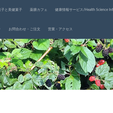
菓子と美健菓子
薬膳カフェ
健康情報サービス/Health Science Info
り
お問合わせ・ご注文
営業・アクセス
ssroad