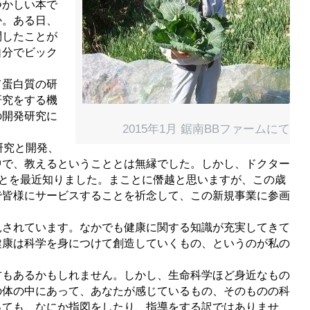
つかしい本で
か。ある日、
問したことが
自分でビック
蛋白質の研
研究をする機
の開発研究に
2015年1月 鋸南BBファームにて
研究と開発、
中で、教えるということとは無縁でした。しかし、ドクター
とを最近知りました。まことに僭越と思いますが、この歳
で皆様にサービスすることを祈念して、この新規事業に参画
されています。なかでも健康に関する知識が充実してきて
健康は科学を身につけて創造していくもの、というのが私の
もあるかもしれません。しかし、生命科学ほど身近なもの
の体の中にあって、あなたが感じているもの、そのものの科
っても、なにか指図をしたり、指導をする訳ではありませ