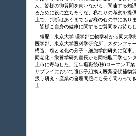
ん。皆様の御質問を伺いながら、関連する知
るために役に立ちそうな、私なりの考察を提
上で、判断はあくまでも皆様の心の中にあり
皆様ご自身の健康に関するご質問をお待ちし
経歴：東京大学 理学部生物学科から同大学
医学部、東京大学医科学研究所、スタンフォ
構造、癌と老化の分子・細胞学的研究に従事
同老化・栄養学研究室長から同細胞工学セン
上市に寄与した。定年退職後
(
株
)
ローマン工業
サプライにおいて遺伝子組換え医薬品候補物
扱う研究・産業の倫理問題にも長く関わって
士