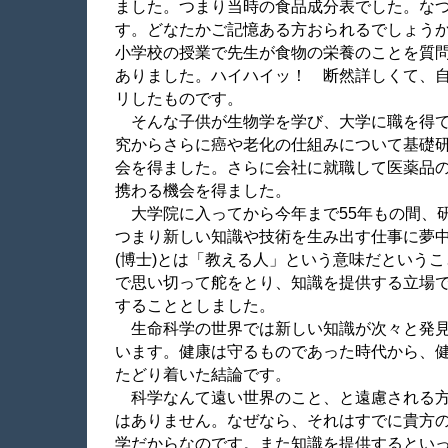
ました。つまり当時の食品成分表でした。な
す。どなたかご記憶ある方おられるでしょう
小学校の授業で先生が食物の栄養のことを質
ありました。ハイハイッ！ 断然詳しくて、
リしたものです。
そんな子供が生物学を学び、大学に職を得て
究からさらに癌や老化の仕組みについて基礎
会を得ました。さらに会社に就職して医薬品
携わる機会を得ました。
大学院に入ってから今年まで
55
年もの間、
つまり新しい知識や技術を生み出す仕事に夢
(
博士
)
とは「教える人」という意味だというこ
で思い切って舵をとり、知識を提供する立場
することとしました。
生命科学の世界では新しい知識が次々と発見
います。健康は守るものであった時代から、
たどり着いた結論です。
科学なんて遠い世界のこと、と遠慮される方
はありません。なぜなら、それはすでに貴方
学だからなのです。また知識を提供するとい