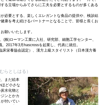
用する立場からみてさらに工夫を必要とするものが多くある
が必要とする、楽しくエレガントな食品の提供や、検診結
ご健康を考え続けるパートナーとなることで、皆様と長くお
お願いいたします。
、
(
株
)
ローマン工業に入社、研究部、細胞工学センター、
職。
2017
年3
月
hascross
を起業し、代表に就任。
臨床栄養協会認定）、漢方上級スタイリスト（日本漢方養
まつむらとしはる）
後、
まだ絵本
m
ほど小さな
か炭水化物と
ンジンとかカ
トが付いてい