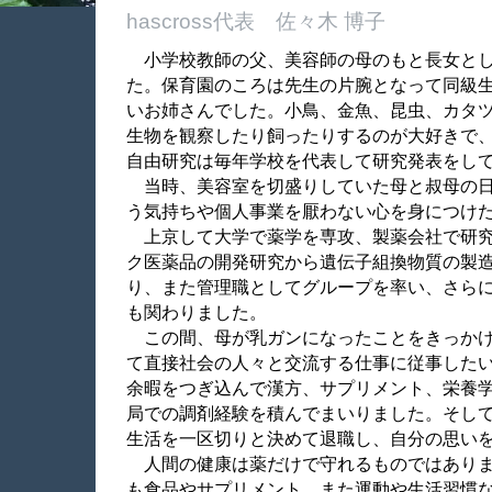
hascross代表 佐々木 博子
小学校教師の父、美容師の母のもと長女とし
た。保育園のころは先生の片腕となって同級
いお姉さんでした。小鳥、金魚、昆虫、カタ
生物を観察したり飼ったりするのが大好きで
自由研究は毎年学校を代表して研究発表をし
当時、美容室を切盛りしていた母と叔母の日
う気持ちや個人事業を厭わない心を身につけ
上京して大学で薬学を専攻、製薬会社で研究
ク医薬品の開発研究から遺伝子組換物質の製
り、また管理職としてグループを率い、さら
も関わりました。
この間、母が乳ガンになったことをきっかけ
て直接社会の人々と交流する仕事に従事した
余暇をつぎ込んで漢方、サプリメント、栄養
局での調剤経験を積んでまいりました。そし
生活を一区切りと決めて退職し、自分の思い
人間の健康は薬だけで守れるものではありま
も食品やサプリメント、また運動や生活習慣