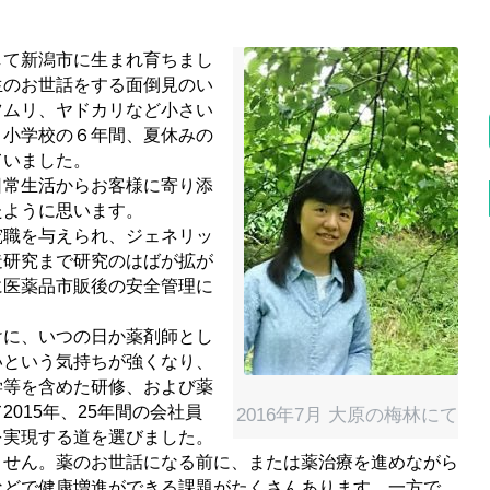
て新潟市に生まれ育ちまし
生のお世話をする面倒見のい
ツムリ、ヤドカリなど小さい
、小学校の６年間、夏休みの
ていました。
常生活からお客様に寄り添
たように思います。
職を与えられ、ジェネリッ
造研究まで研究のはばが拡が
に医薬品市販後の安全管理に
に、いつの日か薬剤師とし
いという気持ちが強くなり、
学等を含めた研修、および薬
て
2015
年、
25
年間の会社員
2016年7月 大原の梅林にて
を実現する道を選びました。
せん。薬のお世話になる前に、または薬治療を進めながら
などで健康増進ができる課題がたくさんあります。一方で、