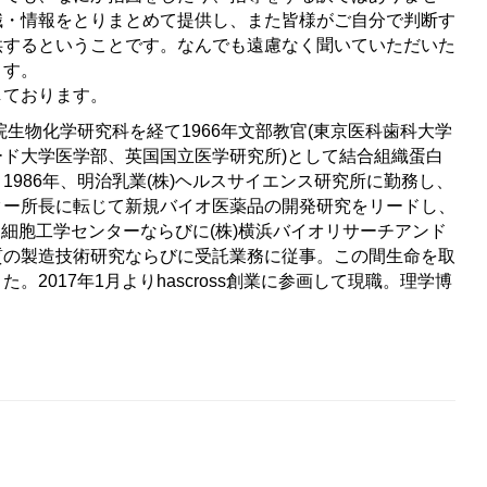
識・情報をとりまとめて提供し、また皆様がご自分で判断す
供するということです。なんでも遠慮なく聞いていただいた
ます。
ております。
院生物化学研究科を経て
1966
年文部教官
(
東京医科歯科大学
ード大学医学部、英国国立医学研究所
)
として結合組織蛋白
。
1986
年、明治乳業
(
株
)
ヘルスサイエンス研究所に勤務し、
ター所長に転じて新規バイオ医薬品の開発研究をリードし、
 細胞工学センターならびに
(
株
)
横浜バイオリサーチアンド
質の製造技術研究ならびに受託業務に従事。この間生命を取
きた。
2017
年
1
月より
hascross
創業に参画して現職。
理学博