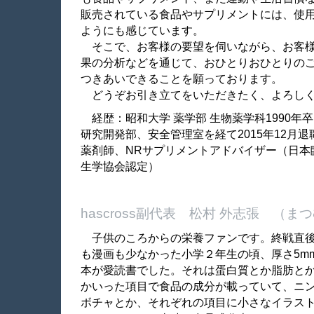
販売されている食品やサプリメントには、使
ようにも感じています。
そこで、お客様の要望を伺いながら、お客様
果の分析などを通じて、おひとりおひとりの
つきあいできることを願っております。
どうぞお引き立てをいただきたく、よろしく
経歴：昭和大学 薬学部 生物薬学科
1990
年卒
研究開発部、安全管理室を経て
2015
年
12
月退
薬剤師、
NR
サプリメントアドバイザー（日本
生学協会認定）
hascross副代表 松村 外志張 （
子供のころからの栄養ファンです。終戦直
も漫画も少なかった小学２年生の頃、厚さ
5m
本が愛読書でした。それは蛋白質とか脂肪と
かいった項目で食品の成分が載っていて、ニ
ボチャとか、それぞれの項目に小さなイラス