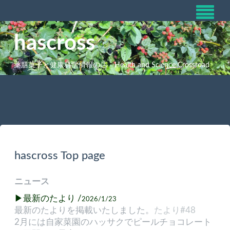
hascross
薬膳菓子と健康科学情報の店 Health and Science Crossroad
hascross Top page
ニュース
▶最新のたより /
2026/1/23
最新のたよりを掲載いたしました。
たより#48
2月には自家菜園のハッサクでピールチョコレート