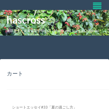
hascross
薬膳菓子と健康科学情報の店 Health and Science Crossroad
カート
ショートエッセイ#33「夏の過ごし方」