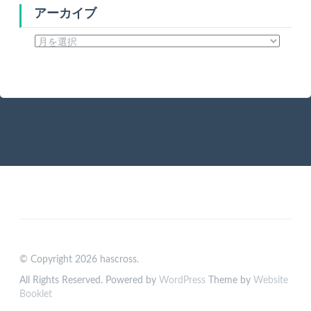
アーカイブ
ア
ー
カ
イ
ブ
© Copyright 2026 hascross.
All Rights Reserved. Powered by
WordPress
Theme by
Website
Booklet