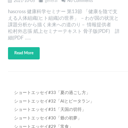
2021-10-05
general
No Comments
hascross 健康科学セミナー 第13節 「健康を陰で支
える人体組織(ヒト組織)の世界」 －わが国の状況と
課題分析から描く未来への道のり－ 情報提供者
松村外志張 紙上セミナーテキスト 骨子版(PDF) 詳
細(PDF …..
Read More
ショートエッセイ#33「夏の過ごし方」
ショートエッセイ#32「AIとビータラン」
ショートエッセイ#31「天国の切符」
ショートエッセイ#30「爺の初夢」
ショートエッセイ#29「常食」