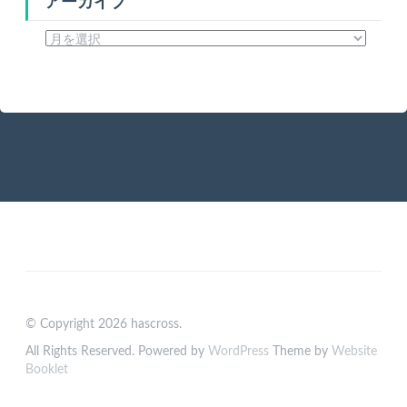
アーカイブ
ア
ー
カ
イ
ブ
© Copyright 2026 hascross.
All Rights Reserved. Powered by
WordPress
Theme by
Website
Booklet