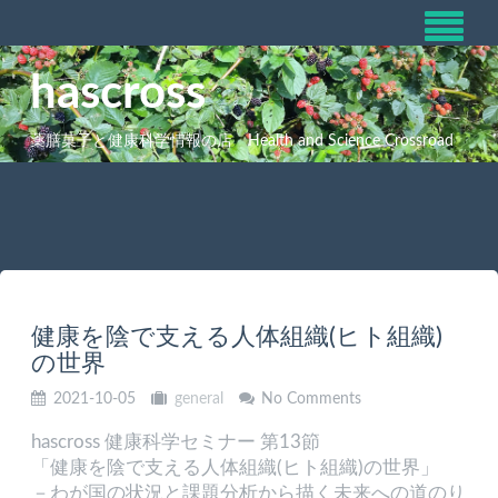
hascross
薬膳菓子と健康科学情報の店 Health and Science Crossroad
健康を陰で支える人体組織(ヒト組織)
の世界
2021-10-05
general
No Comments
hascross 健康科学セミナー 第13節
「健康を陰で支える人体組織(ヒト組織)の世界」
－わが国の状況と課題分析から描く未来への道のり