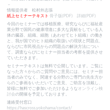
－
情報提供者 松村外志張
紙上セミナーテキスト
骨子版(PDF)
詳細(PDF)
今回のセミナーでは移植医療、研究ならびに福祉産
業分野で国民の健康増進に多大な貢献をしている人
体の臓器、組織、細胞（あわせてヒト組織）の働き
と、我が国でのヒト組織の取扱いの現状と問題点、
ならびに市民視点からの問題点の解決方法につい
て、調査ならびにセミナー担当者の考察を提供させ
ていただきます。
セミナーテキストは無料で公開しています。ご覧に
なった方々からのご質問やご意見には、セミナー担
当者のみでなく、関連する分野のご専門の先生方か
らのご参画をいただいてご意見、ご助言を頂戴し、
皆様に無料でご参加いただけるような
オンライン検
討会
の開催を予定しております。
連絡受付窓口
https://hascross.yokohama/contact/