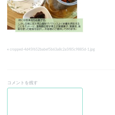
«
cropped-4d45f652babef5b63a8c2a5f85c9885d-1.jpg
コメントを残す