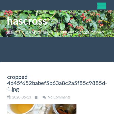
hascross
薬膳菓子と健康科学情報の店 Health and Science Crossroad
cropped-
4d45f652babef5b63a8c2a5f85c9885d-
1.jpg
2020-06-13
No Comments