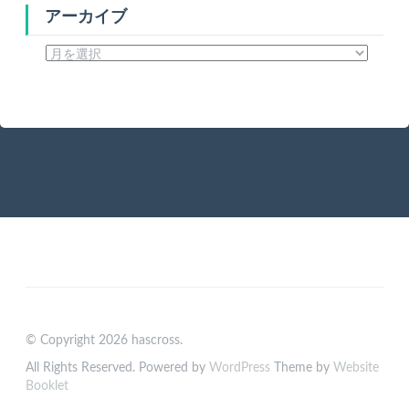
アーカイブ
ア
ー
カ
イ
ブ
© Copyright 2026 hascross.
All Rights Reserved. Powered by
WordPress
Theme by
Website
Booklet