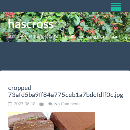
hascross
薬膳菓子と健康科学情報の店 Health and Science Crossroad
cropped-
73afd5ba9ff84a775ceb1a7bdcfdff0c.jpg
2023-06-18
No Comments