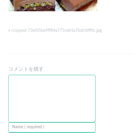
«
cropped-73afd5ba9ff84a775ceb1a7bdcfdff0c.jpg
コメントを残す