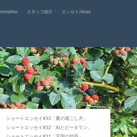
rmation
スタッフ紹介
エッセイ/essay
ショートエッセイ#33「夏の過ごし方」
ショートエッセイ#32「AIとビータラン」
ショートエッセイ#31「天国の切符」