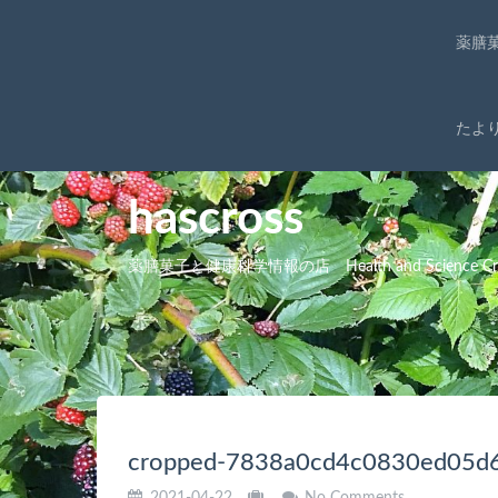
薬膳
たよ
hascross
薬膳菓子と健康科学情報の店 Health and Science Cro
cropped-7838a0cd4c0830ed05d6