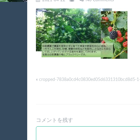
2021-04-22
No Comments
«
cropped-7838a0cd4c0830ed05d6331310bcd8d5-1-
コメントを残す