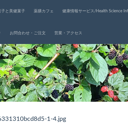
菓子と美健菓子
薬膳カフェ
健康情報サービス/Health Science Info
り
お問合わせ・ご注文
営業・アクセス
ssroad
331310bcd8d5-1-4.jpg