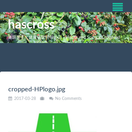
hascross
薬膳菓子と健康科学情報の店 Health and Science Crossroad
cropped-HPlogo.jpg
2017-03-28
No Comments