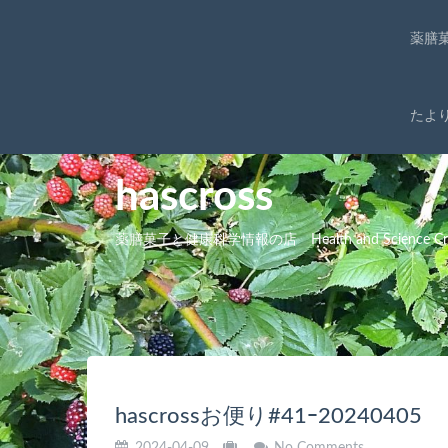
薬膳
たよ
hascross
薬膳菓子と健康科学情報の店 Health and Science Cro
hascrossお便り#41ｰ20240405