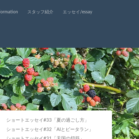
rmation
スタッフ紹介
エッセイ/essay
ショートエッセイ#33「夏の過ごし方」
ショートエッセイ#32「AIとビータラン」
ショートエッセイ#31「天国の切符」