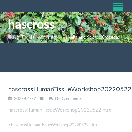
hascross
薬膳菓子と健康科学情報の店 Health and Science Crossroad
hascrossHumanTissueWorkshop20220522i
2022-04-27
No Comments
hascrossHumanTissueWorkshop20220522intro
«
hascrossHumanTissueWorkshop20220522intro