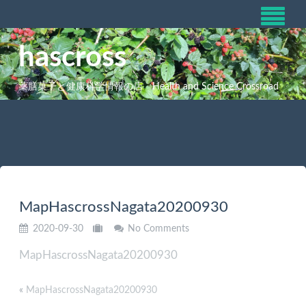
hascross
薬膳菓子と健康科学情報の店 Health and Science Crossroad
MapHascrossNagata20200930
2020-09-30
No Comments
MapHascrossNagata20200930
«
MapHascrossNagata20200930