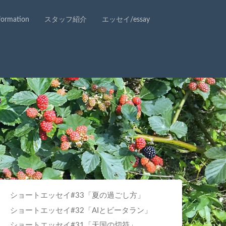
rmation
スタッフ紹介
エッセイ/essay
ショートエッセイ#33「夏の過ごし方」
ショートエッセイ#32「AIとビータラン」
ショートエッセイ#31「天国の切符」