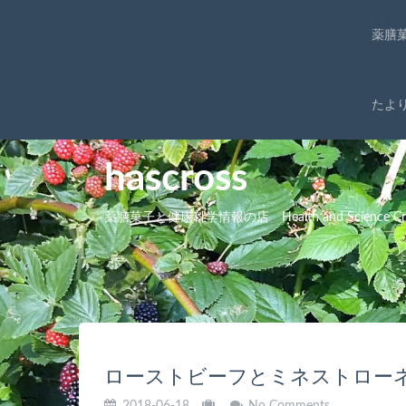
薬膳
たよ
hascross
薬膳菓子と健康科学情報の店 Health and Science Cro
ローストビーフとミネストロー