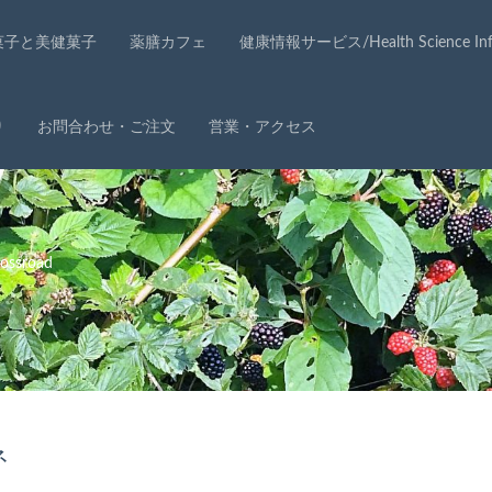
菓子と美健菓子
薬膳カフェ
健康情報サービス/Health Science Info
り
お問合わせ・ご注文
営業・アクセス
ssroad
ネ