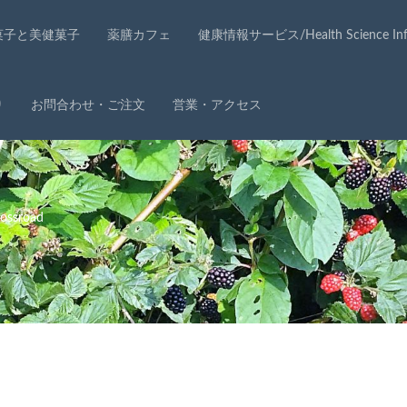
菓子と美健菓子
薬膳カフェ
健康情報サービス/Health Science Info
り
お問合わせ・ご注文
営業・アクセス
ssroad