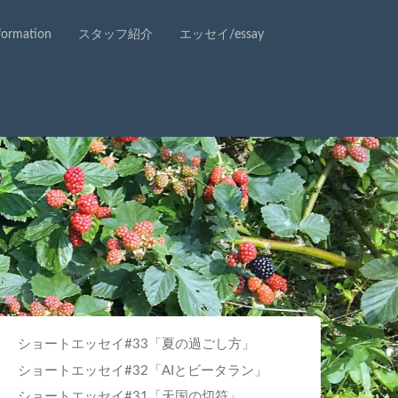
rmation
スタッフ紹介
エッセイ/essay
ショートエッセイ#33「夏の過ごし方」
ショートエッセイ#32「AIとビータラン」
ショートエッセイ#31「天国の切符」