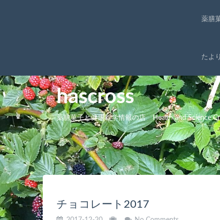
薬膳
たよ
hascross
薬膳菓子と健康科学情報の店 Health and Science Cro
チョコレート2017