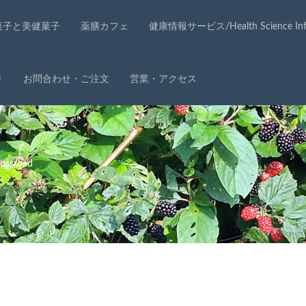
菓子と美健菓子
薬膳カフェ
健康情報サービス/Health Science Info
り
お問合わせ・ご注文
営業・アクセス
ssroad