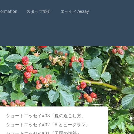
rmation
スタッフ紹介
エッセイ/essay
ショートエッセイ#33「夏の過ごし方」
ショートエッセイ#32「AIとビータラン」
ショートエッセイ#31「天国の切符」