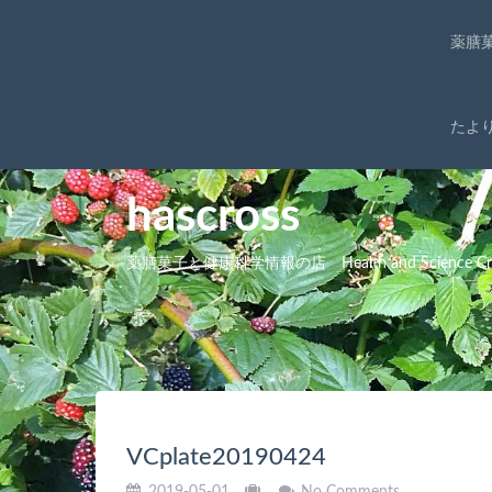
薬膳
たよ
hascross
薬膳菓子と健康科学情報の店 Health and Science Cro
VCplate20190424