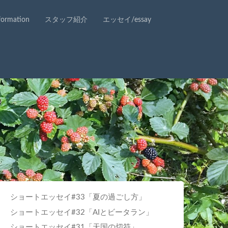
rmation
スタッフ紹介
エッセイ/essay
ショートエッセイ#33「夏の過ごし方」
ショートエッセイ#32「AIとビータラン」
ショートエッセイ#31「天国の切符」