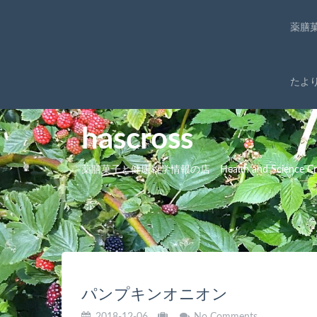
薬膳
たよ
hascross
薬膳菓子と健康科学情報の店 Health and Science Cro
パンプキンオニオン