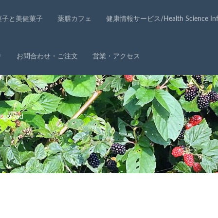
菓子と美健菓子
薬膳カフェ
健康情報サービス/Health Science Info
り
お問合わせ・ご注文
営業・アクセス
ssroad