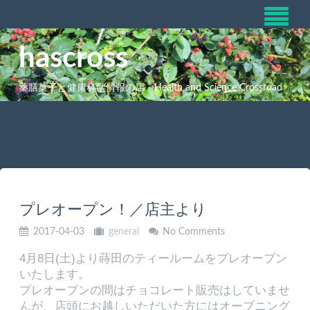
hascross
薬膳菓子と健康科学情報の店 Health and Science Crossroad
プレオープン！／店主より
2017-04-03
general
No Comments
4月8日(土)より蒔田のティールームをプレオープン
いたします。
プレオープンの間はチョコレート販売はしていませ
んが、店頭にお越しいただいた方にはオープニング