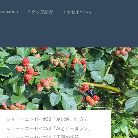
rmation
スタッフ紹介
エッセイ/essay
ショートエッセイ#33「夏の過ごし方」
ショートエッセイ#32「AIとビータラン」
ショートエッセイ#31「天国の切符」