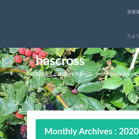
薬膳
たよ
hascross
薬膳菓子と健康科学情報の店 Health and Science Cro
Monthly Archives : 202