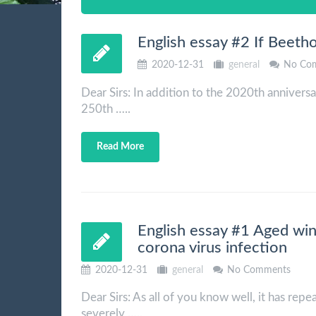
English essay #2 If Beetho
2020-12-31
general
No Co
Dear Sirs: In addition to the 2020th anniversar
250th …..
Read More
English essay #1 Aged win
corona virus infection
2020-12-31
general
No Comments
Dear Sirs: As all of you know well, it has rep
severely …..