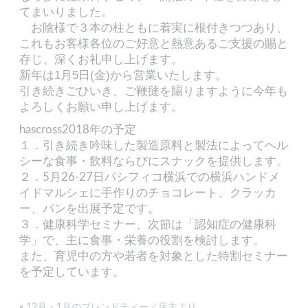
てまいりました。
お陰様で３本の柱ともに着実に根付きつつあり、
これもお客様各位のご好意と熱意あるご支援の賜と
存じ、深くお礼申し上げます。
新年は1月5日(金)から営業いたします。
引き続きごひいき、ご鞭撻を賜りますように今年も
よろしくお願い申し上げます。
hascross2018年の予定
１．引き続き吟味した製造原料と製法によってヘル
シーな食事・飲料ならびにスナックを提供します。
２．5月26-27日パシフィコ横浜での横浜ハンドメ
イドマルシェに手作りのチョコレート、クラッカ
ー、パンを出展予定です。
３．健康科学セミナー、次節は「認知症の健康科
学」で、主に食事・栄養の役割を検討します。
また、育児中の方や若者を対象とした特割セミナー
を予定しています。
«
12月・1月のブレンドティー／店主より