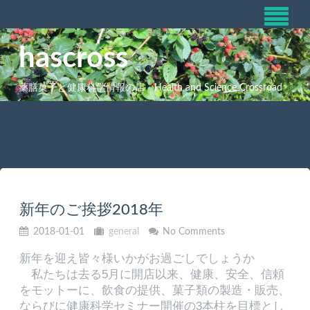
hascross
薬膳菓子と健康科学情報の店 Health and Science Crossroad
新年のご挨拶2018年
2018-01-01
general
No Comments
新年を迎え皆々様いかがお過ごしでしょうか
私たちは去る5月に開店以来、健康、安全、信頼
をモットーに、飲食の提供、菓子類の製造・販売、
ならびに健康科学セミナー開催の3本柱を目標とし