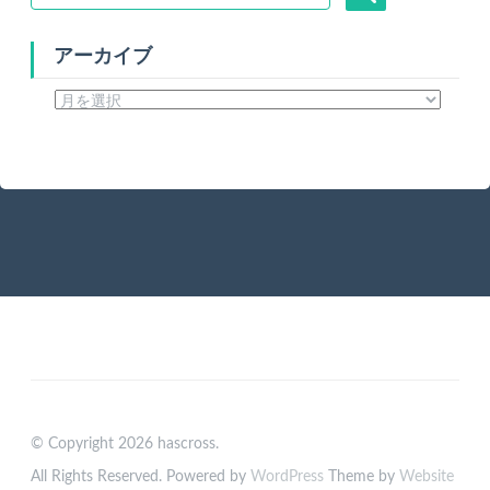
アーカイブ
ア
ー
カ
イ
ブ
© Copyright 2026 hascross.
All Rights Reserved. Powered by
WordPress
Theme by
Website