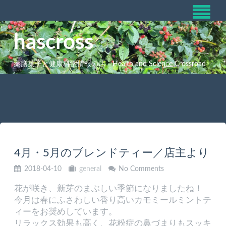
hascross
薬膳菓子と健康科学情報の店 Health and Science Crossroad
4月・5月のブレンドティー／店主より
2018-04-10
general
No Comments
花が咲き、新芽のまぶしい季節になりましたね！
今月は春にふさわしい香り高いカモミールミントテ
ィーをお奨めしています。
リラックス効果も高く、花粉症の鼻づまりもスッキ