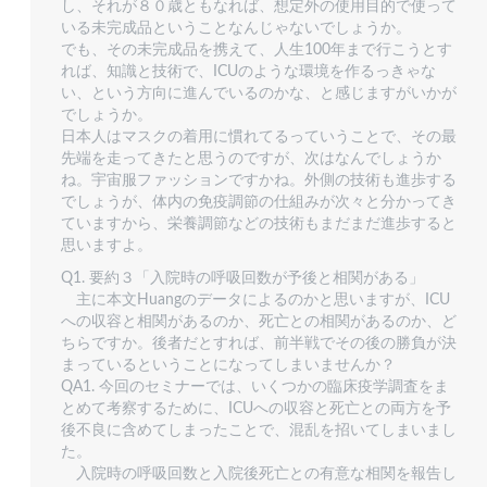
し、それが８０歳ともなれば、想定外の使用目的で使って
いる未完成品ということなんじゃないでしょうか。
でも、その未完成品を携えて、人生100年まで行こうとす
れば、知識と技術で、ICUのような環境を作るっきゃな
い、という方向に進んでいるのかな、と感じますがいかが
でしょうか。
日本人はマスクの着用に慣れてるっていうことで、その最
先端を走ってきたと思うのですが、次はなんでしょうか
ね。宇宙服ファッションですかね。外側の技術も進歩する
でしょうが、体内の免疫調節の仕組みが次々と分かってき
ていますから、栄養調節などの技術もまだまだ進歩すると
思いますよ。
Q1. 要約３「入院時の呼吸回数が予後と相関がある」
主に本文Huangのデータによるのかと思いますが、ICU
への収容と相関があるのか、死亡との相関があるのか、ど
ちらですか。後者だとすれば、前半戦でその後の勝負が決
まっているということになってしまいませんか？
QA1. 今回のセミナーでは、いくつかの臨床疫学調査をま
とめて考察するために、ICUへの収容と死亡との両方を予
後不良に含めてしまったことで、混乱を招いてしまいまし
た。
入院時の呼吸回数と入院後死亡との有意な相関を報告し