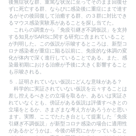
後無症状な群、重篤な状況に至ってそのまま回復せ
ずに死亡する群、ならびに感染後に重症にまで達す
るがその後回復して治癒する群、の３群に対比でき
るマウス感染実験系があることを探し当てた。
これらの調査から「免疫引継ぎ不調仮説」を支持
する知見がSARSに関する研究に含まれていること
が判明した。この仮説が示唆するところは、新型コ
ロナ感染者が重症に陥る以前に、免疫的な体調の変
化が体内で深く進行していることである。また、感
染最初期における治療が予後に大きく影響すること
も示唆される。
５．証明されていない仮説にどんな意味がある？
科学的に実証されていない仮説を云々することは
差し控えるべきとの立場を取るか、あるいは実証さ
れていなくとも、傍証がある仮説は評価すべきとの
立場をとるか、さまざまな考え方があろうかと思い
ます。実際、ここでたたき台として提案した「免疫
引継ぎ不調仮説」が新型コロナ感染の場合に適用性
があるかどうかは、今後の研究にかかっていること