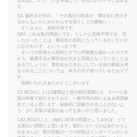
活習慣について、いま準備している次のレポートに含めま
す。
Q3. 要約８の中の、「その進行の程度が、重症化に突入す
るかしないかにかかわらず全体としての勝敗に・・・」
すいません、意味不明です。
QA3. これは私の間違いです。たしかに意味不明です。言
いたかったことは、重症化の原因となっているかいないか
にかかわらず、というべきです。
すべての死者が入院時にすでに呼吸数が高かったのです
から、酸素不足が重症化の大きな原因となっていることは
あるでしょうが、重症化をひきおこしている他の要因も考
えられることについては、本文の方で述べているとおりで
す。
指摘いただきありがとうございます。
C3. BCGのことは3週間ほど前の朝日新聞にも、1ページ全
面の特集で紹介されており、一般市民の目にもある程度触
れていると思います。短絡的に誤解されることのないよ
う、少し言葉の追加があっても良いかと思いました。
CA3. BCGのこと、純粋に科学の問題としてみれば、とて
も面白い課題だと思います。面白いというのは余計かもし
れませんが、BCG摂取の一つの特長はインターフェロンを