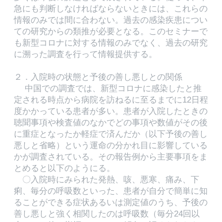
急にも判断しなければならないときには、これらの
情報のみでは間に合わない。過去の感染疾患につい
ての研究からの類推が必要となる。このセミナーで
も新型コロナに対する情報のみでなく、過去の研究
に溯った調査を行って情報提供する。
２．入院時の状態と予後の善し悪しとの関係
中国での調査では、新型コロナに感染したと推
定される時点から病院を訪ねるに至るまでに12日程
度かかっている患者が多い。患者が入院したときの
聴聞事項や検査値のなかでどの事項や数値がその後
に重症となったか軽症で済んだか（以下予後の善し
悪しと省略）という運命の分かれ目に影響している
かが調査されている。その報告例から主要事項をま
とめると以下のようにる。
〇入院時にみられた発熱、咳、悪寒、痛み、下
痢、毎分の呼吸数といった、患者が自分で簡単に知
ることができる症状あるいは測定値のうち、予後の
善し悪しと強く相関したのは呼吸数（毎分24回以