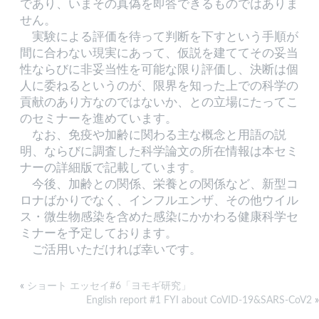
であり、いまその真偽を即答できるものではありま
せん。
実験による評価を待って判断を下すという手順が
間に合わない現実にあって、仮説を建ててその妥当
性ならびに非妥当性を可能な限り評価し、決断は個
人に委ねるというのが、限界を知った上での科学の
貢献のあり方なのではないか、との立場にたってこ
のセミナーを進めています。
なお、免疫や加齢に関わる主な概念と用語の説
明、ならびに調査した科学論文の所在情報は本セミ
ナーの詳細版で記載しています。
今後、加齢との関係、栄養との関係など、新型コ
ロナばかりでなく、インフルエンザ、その他ウイル
ス・微生物感染を含めた感染にかかわる健康科学セ
ミナーを予定しております。
ご活用いただければ幸いです。
«
ショート エッセイ#6「ヨモギ研究」
English report #1 FYI about CoVID-19&SARS-CoV2
»