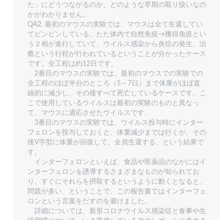
た」にどうつながるのか、どのような早期の取り扱いなの
かがわかりません。
QA2. 最初のマウスの実験では、マウスは全て生還してい
てピンピンしている。たた体内で自然免疫→獲得免疫とい
う２相が進行していて、ウイルス感染から炎症の発生、治
癒という行程が行われているということが分かったケース
です。全工程は約12日です。
2番目のマウスの実験では、最初のマウスでの実験での
全工程のほぼ半分のところ（5～7日）まで体重がほぼ直
線的に減少し、その後すべて死亡しているケースです。こ
こで使用しているウイルスは最初の実験のものと異なっ
て、マウスに適応させたウイルスです。
3番目のマウスの実験では、ウイルス投与時にインター
フェロンを投与しておくと、体重減少までは行くが、その
後V字型に体重が回復して、全員生還する、という結果で
す。
インターフェロンといえば、食品や医薬品のなかにはイ
ンターフェロンを誘導するさまざまなものが知られてお
り、すぐにそれらを摂取するというように動くとなると、
問題が多い、ということで、この報告書ではインターフェ
ロンという言葉をだすのを避けました。
詳細については、新形コロナウイルス感染症と食事や生