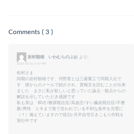
Comments ( 3 )
岩村順雄 いわむらのぶお
より:
2020-05-02 5:47 PM
松村さま
同期の岩村順雄です、河野君とは三菱重工で同期入社で
す 彼からのメールで紹介され、貴報文を読むことが出来
ました まさに私が欲しいと思っていた論点・観点からの
解説を示していただき感謝です
私も実は 80才/糖尿既往症/高血圧/すい臓炎既往症/不整
脈/男性 と今まで巷で言われている不利な条件を完璧に
（？）備えていますので役2か月半自宅引きこもり作戦を
実行中です