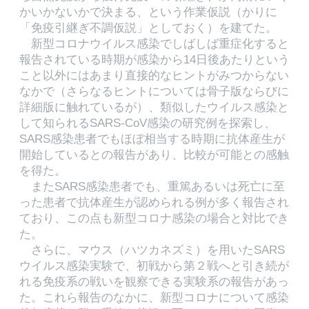
かいかないかで決まる、という作業仮説（かりに
「免疫引継ぎ不調仮説」としておく）を建てた。
新型コロナウイルス感染でしばしば重症化すると
報告されている時期が感染から14日後あたりという
こと以外にはあまり直接的なヒントがみつからない
なかで（さらなるヒントについては骨子版ならびに
詳細版に触れているが）、類似したウイルス感染と
して知られるSARS-CoV感染の研究例を探索し、
SARS感染患者でもほぼ相当する時期に抗体産生が
開始しているとの報告があり、比較が可能との感触
を得た。
またSARS感染患者でも、重篤あるいは死亡に至
った患者で抗体産生が認められる例が多く報告され
ており、この点も新型コロナ感染の場合と対比でき
た。
さらに、マウス（ハツカネズミ）を用いたSARS
ウイルス感染実験で、初戦から第２戦へと引き続が
れる免疫系の戦いを観察できる実験系の報告があっ
た。これら報告のなかに、新型コロナについて感染