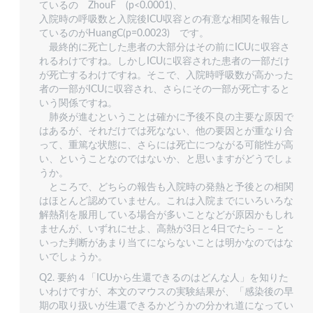
ているの ZhouF (p<0.0001)、
入院時の呼吸数と入院後ICU収容との有意な相関を報告し
ているのがHuangC(p=0.0023) です。
最終的に死亡した患者の大部分はその前にICUに収容さ
れるわけですね。しかしICUに収容された患者の一部だけ
が死亡するわけですね。そこで、入院時呼吸数が高かった
者の一部がICUに収容され、さらにその一部が死亡すると
いう関係ですね。
肺炎が進むということは確かに予後不良の主要な原因で
はあるが、それだけでは死なない、他の要因とが重なり合
って、重篤な状態に、さらには死亡につながる可能性が高
い、ということなのではないか、と思いますがどうでしょ
うか。
ところで、どちらの報告も入院時の発熱と予後との相関
はほとんど認めていません。これは入院までにいろいろな
解熱剤を服用している場合が多いことなどが原因かもしれ
ませんが、いずれにせよ、高熱が3日と4日でたら－－と
いった判断があまり当てにならないことは明かなのではな
いでしょうか。
Q2. 要約４「ICUから生還できるのはどんな人」を知りた
いわけですが、本文のマウスの実験結果が、「感染後の早
期の取り扱いが生還できるかどうかの分かれ道になってい