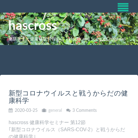
hascross
薬膳菓子と健康科学情報の店 Health and Science Crossroad
新型コロナウイルスと戦うからだの健
康科学
2020-03-25
general
3 Comments
hascross 健康科学セミナー 第12節
｢新型コロナウイルス（SARS-COV-2）と戦うからだ
の健康科学｣