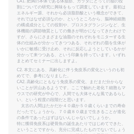
CA1. 肥満の本体である体脂肪、カラダにとっての脂の役
割についての研究に興味をもって調査しています。最初は
エネルギー源、それから必須脂肪酸という概念ができて、
それではなぜ必須なのか、というところから、脳神経細胞
の構成成分としての役割や、プロスタグランジンなど、生
体機能の調節物質としての働きが明かになってきたわけで
すが、さらにさまざまな油脂のそれぞれをモニターする生
体の仕組みが分かってきつつある、それぞれの脂を生体が
いかに敏感に受け止め、それに反応しようとしているかが
分かって来つつある、という印象を持っています。いずれ
まとめてセミナーに出しますよ。
C2. 本文にある、高齢化に伴う免疫系の変化というのも初
めてで、参考になりました。
CA2. 高齢化にともなう免疫系の変化、まだまだ分からな
いことが沢山あるようです。ここで触れた老化Ｔ細胞もマ
ウスでの研究が中心で、人間でも大体そんな風であるらし
い、という程度の段階だと思います。
太古の人間はたかだか４０歳か５０歳くらいまでの寿命
だったでしょうから、７０歳８０歳まで生きることが進化
の条件であったはずはないんじゃないでしょうか。
特に獲得免疫系は硬骨魚の誕生あたりではじめてできた、
ということですから、充分に完成したものでないでしょう