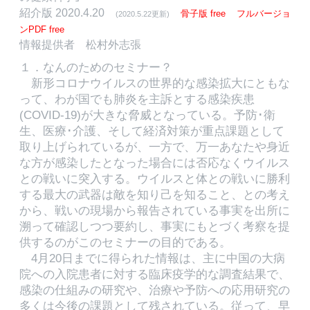
紹介版 2020.4.20
骨子版
free
フルバージョ
(2020.5.22更新)
ンPDF
free
情報提供者 松村外志張
１．なんのためのセミナー？
新形コロナウイルスの世界的な感染拡大にともな
って、わが国でも肺炎を主訴とする感染疾患
(COVID-19)が大きな脅威となっている。予防･衛
生、医療･介護、そして経済対策が重点課題として
取り上げられているが、一方で、万一あなたや身近
な方が感染したとなった場合には否応なくウイルス
との戦いに突入する。ウイルスと体との戦いに勝利
する最大の武器は敵を知り己を知ること、との考え
から、戦いの現場から報告されている事実を出所に
溯って確認しつつ要約し、事実にもとづく考察を提
供するのがこのセミナーの目的である。
4月20日までに得られた情報は、主に中国の大病
院への入院患者に対する臨床疫学的な調査結果で、
感染の仕組みの研究や、治療や予防への応用研究の
多くは今後の課題として残されている。従って、早