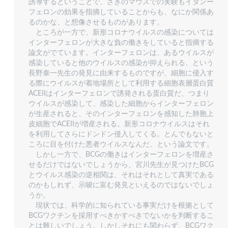
誘導するということで、さきのマウスでの実験もイタンー
フェロンの効果を指摘していることからも、なにか関係あ
るのかな、と想像させるものがあります。
ところが一方で、新形コロナウイルスの感染については
インターフェロンが大きな負の働きをしていると指摘する
論文がでています。インターフェロンは、あるウイルスが
感染していると他のウイルスの感染が抑えられる、という
長野泰一先生の発見に由来するものですが、細胞に侵入す
る際にウイルスが着地場所として利用する細胞表層蛋白質
ACEIIはインターフェロンで誘発される蛋白質だ、つまり
ウイルスが感染して、感染した細胞からインターフェロン
が生産されると、そのインターフェロンを感知した肺胞上
皮細胞でACEIIが増産される。新形コロナウイルスはそれ
を利用してさらにドンドン侵入してくる。とんでもないと
ころに目を付けた悪者ウイルスなんだ、という論文です。
しかし一方で、BCGの働きはインターフェロンを増産さ
せるだけではないでしょうから、宮川先生が見つけたBCG
とウイルス感染の逆相関は、それはそれとして真実である
のかもしれず、示唆に富む発見といえるのではないでしょ
うか。
現状では、科学的に知られている事実だけを根拠として
BCGワクチンを採用すべきかすべきでないかを判断するこ
とは難しいでしょう。しかしそれにも関わらず、BCGワク