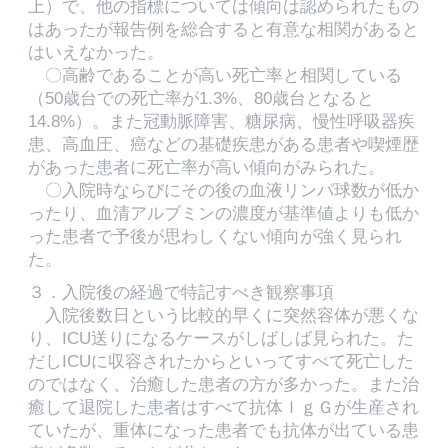
上）で、他の指標については傾向は認められたもの
はあったが報告例を総合すると有意な相関があると
はいえなかった。
〇高齢であることが高い死亡率と相関している
（50歳台での死亡率が1.3%、80歳台となると
14.8%）。また冠動脈障害、糖尿病、慢性呼吸器疾
患、高血圧、癌などの基礎疾患がある患者や喫煙歴
があった患者に死亡率が高い傾向がみられた。
〇入院時ならびにその後の血液リンパ球数が低か
ったり、血清アルブミンの濃度が基準値よりも低か
った患者で予後が思わしくない傾向が強く見られ
た。
３．入院後の経過で特記すべき観察事項
入院後数日という比較的早くに突然容体が悪くな
り、ICU送りになるケースがしばしば見られた。た
だしICUに収容されたからといってすべて死亡した
のではなく、治癒した患者の方が多かった。また治
癒して退院した患者はすべて抗体ＩｇＧが生産され
ていたが、重体になった患者でも抗体が出ている患