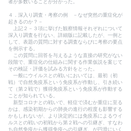
者が多数いることが分かった。
４．深入り調査・考察の例 －なぜ突然の重症化が
起きるのか？－
上記２－３項に挙げた観察情報それぞれについて
深入り調査を行ない、詳細版に記載したが、一例と
して、表題の質問に対する調査ならびに考察の要点
を例示する。
この質問に回答を与えるような直接の研究がない
段階で、重症化の仕組みに関する作業仮説を案じて
その検証・評価を試みる方針をとった。
一般にウイルスとの戦いにおいては、最初（初
戦）で自然免疫系という免疫系が作動し、引き続い
て（第２戦で）獲得免疫系という免疫系が作動する
ことが知られている。
新型コロナとの戦いで、軽症で済むか重症に至る
かは、感染初期からの肺炎の進行の程度も影響する
かもしれないが、より決定的には免疫系によるウイ
ルスとの戦いの初戦から第２戦への引継ぎ、すなわ
ち自然免疫から獲得免疫への引継ぎ、が円滑にいく