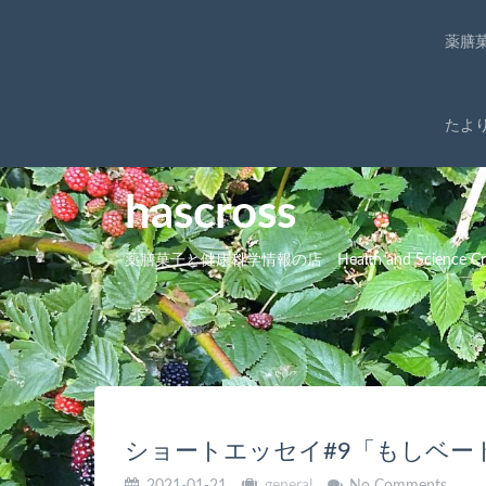
薬膳
たよ
hascross
薬膳菓子と健康科学情報の店 Health and Science Cro
ショートエッセイ#9「もしベー