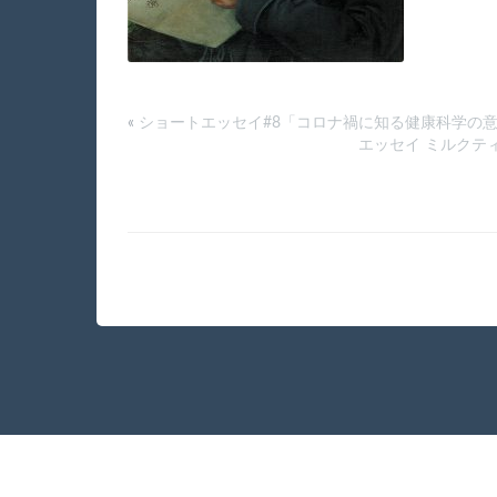
«
ショートエッセイ#8「コロナ禍に知る健康科学の
エッセイ ミルクテ