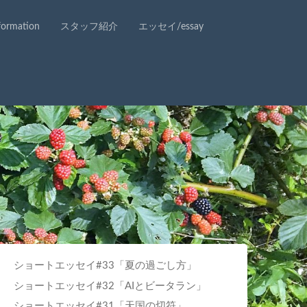
rmation
スタッフ紹介
エッセイ/essay
ショートエッセイ#33「夏の過ごし方」
ショートエッセイ#32「AIとビータラン」
ショートエッセイ#31「天国の切符」