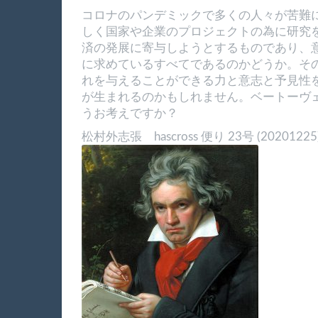
コロナのパンデミックで多くの人々が苦難
しく国家や企業のプロジェクトの為に研究
済の発展に寄与しようとするものであり、
に求めているすべてであるのかどうか。そ
れを与えることができる力と意志と予見性
が生まれるのかもしれません。ベートーヴ
うお考えですか？
松村外志張 hascross 便り 23号 (2020122