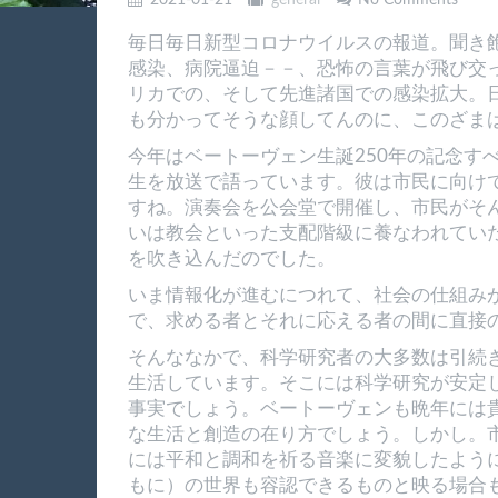
2021-01-21
general
No Comments
毎日毎日新型コロナウイルスの報道。聞き
感染、病院逼迫－－、恐怖の言葉が飛び交
リカでの、そして先進諸国での感染拡大。
も分かってそうな顔してんのに、このざま
今年はベートーヴェン生誕250年の記念す
生を放送で語っています。彼は市民に向け
すね。演奏会を公会堂で開催し、市民がそ
いは教会といった支配階級に養なわれてい
を吹き込んだのでした。
いま情報化が進むにつれて、社会の仕組み
で、求める者とそれに応える者の間に直接
そんななかで、科学研究者の大多数は引続
生活しています。そこには科学研究が安定
事実でしょう。ベートーヴェンも晩年には
な生活と創造の在り方でしょう。しかし。
には平和と調和を祈る音楽に変貌したよう
もに）の世界も容認できるものと映る場合