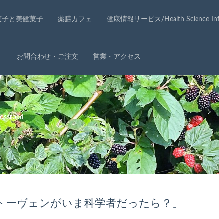
菓子と美健菓子
薬膳カフェ
健康情報サービス/Health Science Info
り
お問合わせ・ご注文
営業・アクセス
ssroad
トーヴェンがいま科学者だったら？」