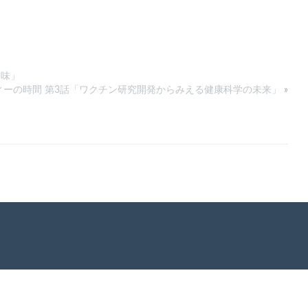
意味」
ィーの時間 第3話「ワクチン研究開発からみえる健康科学の未来」
»