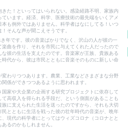
飽きた！といってはいられない。感染経路不明、家族内
っています。経済、科学、医療技術の最先端をいくアメ
日本も例外ではありません。科学者はなにしてる！いつ
は！そんな声が聞こえそうです。
べき年です。彼の音楽ばかりでなく、沢山の人が彼の一
て楽曲を作り、それを市民に与えてくれた人だったので
んな彼の生活を支えたのです。音楽家が王族、貴族ある
た時代から、彼は市民とともに音楽そのものに新しい命
が変わりつつあります。農業、工業などさまざまな分野
の関係ができつつあるように思われます。
き国家や大企業の企画する研究プロジェクトに依存して
して高収入を得られる手段だ、という側面があることも
貴族に支えられた生活を送ったのですから、それも大切
市民とともに生活を戦った彼の壮年時代の音楽が、晩年
に、現代の科学者にとってはウィズコロナ（コロナとと
もあるのかもしれません。