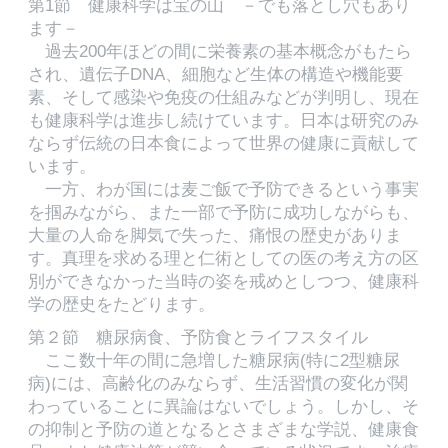
第1節 健康科学は宝の山 －でも落とし穴もあり
ます－
過去200年ほどの間に栄養素の基本概念がもたら
され、遺伝子DNA、細胞など生体の構造や機能要
素、そして感染や免疫の仕組みなどが判明し、現在
も健康科学は進歩し続けています。日本は研究のみ
ならず伝統の日本食によって世界の健康に貢献して
います。
一方、わが国には麦ご飯で予防できるという事実
を掴みながら、また一部で予防に成功しながらも、
大量の人命を脚気で失った、痛恨の歴史がありま
す。真理を求める理と仁術としての医の考え方の区
別ができなかった当時の姿を戒めとしつつ、健康科
学の歴史をたどります。
第２節 糖尿病食、予防食とライフスタイル
ここ数十年の間に急増した糖尿病(特に2型糖尿
病)には、高齢化のみならず、生活習慣の変化が関
わっていることに異論はないでしょう。しかし、そ
の抑制と予防の道となるとさまざまな学説、健康食