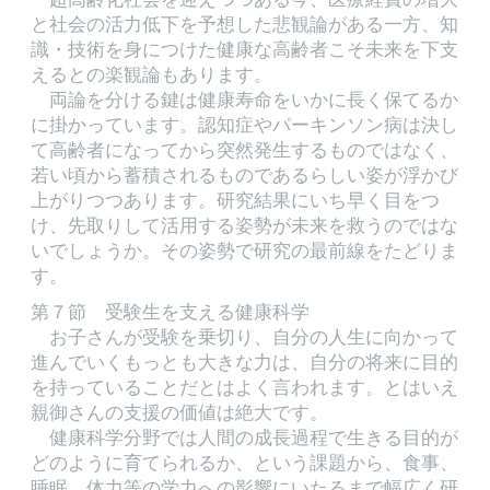
と社会の活力低下を予想した悲観論がある一方、知
識・技術を身につけた健康な高齢者こそ未来を下支
えるとの楽観論もあります。
両論を分ける鍵は健康寿命をいかに長く保てるか
に掛かっています。認知症やパーキンソン病は決し
て高齢者になってから突然発生するものではなく、
若い頃から蓄積されるものであるらしい姿が浮かび
上がりつつあります。研究結果にいち早く目をつ
け、先取りして活用する姿勢が未来を救うのではな
いでしょうか。その姿勢で研究の最前線をたどりま
す。
第７節 受験生を支える健康科学
お子さんが受験を乗切り、自分の人生に向かって
進んでいくもっとも大きな力は、自分の将来に目的
を持っていることだとはよく言われます。とはいえ
親御さんの支援の価値は絶大です。
健康科学分野では人間の成長過程で生きる目的が
どのように育てられるか、という課題から、食事、
睡眠、体力等の学力への影響にいたるまで幅広く研