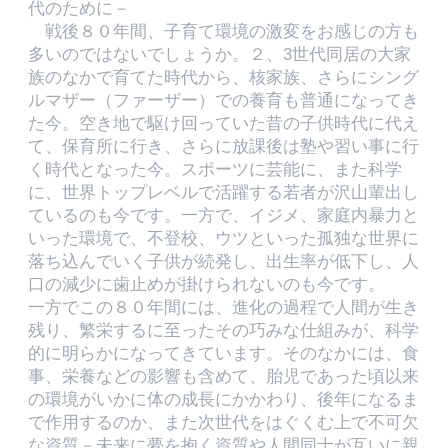
代のために－
戦後８０年間、子育て環境の激変をお感じの方も
多いのではないでしょうか。２、3世代同居の大家
族のなかで育てた時代から、核家族、さらにシング
ルマザー（ファーザー）での養育も普通になってき
た今。空き地で駆け回っていた昔の子供時代に代え
て、保育所に行き、さらに放課後は塾や習い事に行
く時代となった今。スポーツに芸能に、また科学
に、世界トップレベルで活躍する若者が沢山輩出し
ているのも今です。一方で、イジメ、家庭内暴力と
いった環境で、不登校、ウツといった孤独な世界に
落ち込んでいく子供が続発し、出生率が低下し、人
口の減少に歯止めが掛けられないのも今です。
一方でこの８０年間には、進化の過程で人間が生き
残り、繁栄するに至ったその巧みな仕組みが、科学
的に明らかになってきています。そのなかには、食
事、栄養などの影響も含めて、胎児であった頃以来
の環境がいかに体の成長にかかわり、後年になるま
で作用するのか、また次世代をはぐくむ上で不可欠
な資質－未来に夢を抱く資質や人間同士が互いに親