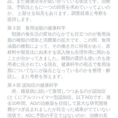
品、また健康法等が競い合っている状況です。治療
法、予防法ともに一つの回答を求めていってよいの
か、 と疑せる知見もあります。調査経過と考察を
提供します。
第３節 食用油脂の健康科学
戦後の食生活の変化のなかでも目立つのが食用油
脂の種類の増加と消費量の拡大です。この間、食用
油脂の種類によって、その働き方に特長があり、原
材料や製造法に由来する混入物も生理作用に関わる
ことが分かってきました。種類の選択も使い方も使
用者に任されている現在、健康科学の視点で食用油
脂についてなにが論点となっているのかを整理・解
説し、また考察を加えます。
第４節 認知症の健康科学
癌、糖尿病に続いて激増しつつあるのが認知症
(とくにアルツハイマー型認知症、以下AD)です。過
去10年間、ADの治療薬を目指して莫大な研究開発
費がつぎ込まれましたが目立った成果がでていない
現状で、ADに予防の手立てはないのか、治療の見