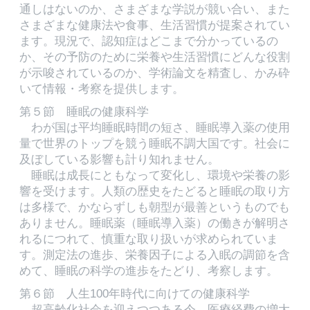
通しはないのか、さまざまな学説が競い合い、また
さまざまな健康法や食事、生活習慣が提案されてい
ます。現況で、認知症はどこまで分かっているの
か、その予防のために栄養や生活習慣にどんな役割
が示唆されているのか、学術論文を精査し、かみ砕
いて情報・考察を提供します。
第５節 睡眠の健康科学
わが国は平均睡眠時間の短さ、睡眠導入薬の使用
量で世界のトップを競う睡眠不調大国です。社会に
及ぼしている影響も計り知れません。
睡眠は成長にともなって変化し、環境や栄養の影
響を受けます。人類の歴史をたどると睡眠の取り方
は多様で、かならずしも朝型が最善というものでも
ありません。睡眠薬（睡眠導入薬）の働きが解明さ
れるにつれて、慎重な取り扱いが求められていま
す。測定法の進歩、栄養因子による入眠の調節を含
めて、睡眠の科学の進歩をたどり、考察します。
第６節 人生100年時代に向けての健康科学
超高齢化社会を迎えつつある今、医療経費の増大