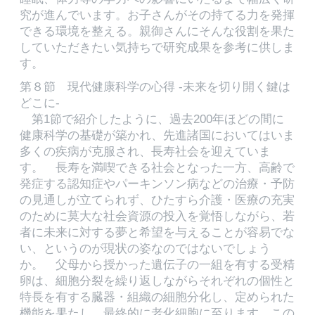
究が進んでいます。お子さんがその持てる力を発揮
できる環境を整える。親御さんにそんな役割を果た
していただきたい気持ちで研究成果を参考に供しま
す。
第８節 現代健康科学の心得 -未来を切り開く鍵は
どこに-
第1節で紹介したように、過去200年ほどの間に
健康科学の基礎が築かれ、先進諸国においてはいま
多くの疾病が克服され、長寿社会を迎えていま
す。 長寿を満喫できる社会となった一方、高齢で
発症する認知症やパーキンソン病などの治療・予防
の見通しが立てられず、ひたすら介護・医療の充実
のために莫大な社会資源の投入を覚悟しながら、若
者に未来に対する夢と希望を与えることが容易でな
い、というのが現状の姿なのではないでしょう
か。 父母から授かった遺伝子の一組を有する受精
卵は、細胞分裂を繰り返しながらそれぞれの個性と
特長を有する臓器・組織の細胞分化し、定められた
機能を果たし、最終的に老化細胞に至ります。この