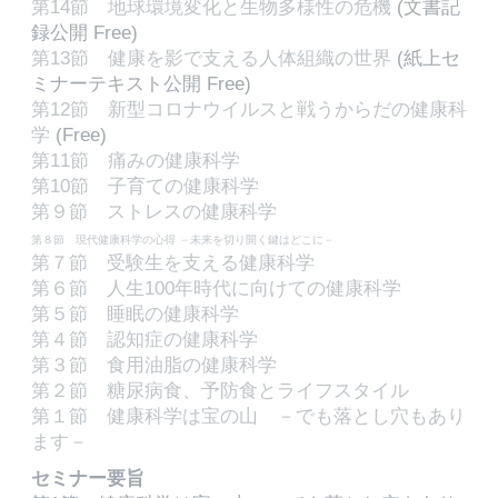
第14節 地球環境変化と生物多様性の危機
(文書記
録公開 Free)
第13節 健康を影で支える人体組織の世界
(紙上セ
ミナーテキスト公開 Free)
第12節 新型コロナウイルスと戦うからだの健康科
学
(Free)
第11節 痛みの健康科学
第10節 子育ての健康科学
第９節 ストレスの健康科学
第８節 現代健康科学の心得 －未来を切り開く鍵はどこに－
第７節 受験生を支える健康科学
第６節 人生100年時代に向けての健康科学
第５節 睡眠の健康科学
第４節 認知症の健康科学
第３節 食用油脂の健康科学
第２節 糖尿病食、予防食とライフスタイル
第１節 健康科学は宝の山 －でも落とし穴もあり
ます－
セミナー要旨