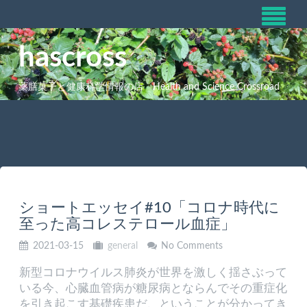
hascross
薬膳菓子と健康科学情報の店 Health and Science Crossroad
ショートエッセイ#10「コロナ時代に
至った高コレステロール血症」
2021-03-15
general
No Comments
新型コロナウイルス肺炎が世界を激しく揺さぶって
いる今、心臓血管病が糖尿病とならんでその重症化
を引き起こす基礎疾患だ、ということが分かってき