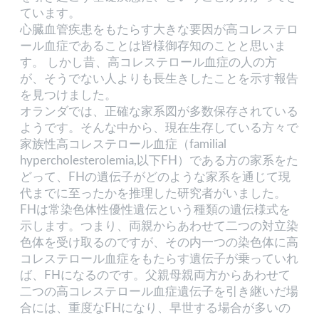
ています。
心臓血管疾患をもたらす大きな要因が高コレステロ
ール血症であることは皆様御存知のことと思いま
す。 しかし昔、高コレステロール血症の人の方
が、そうでない人よりも長生きしたことを示す報告
を見つけました。
オランダでは、正確な家系図が多数保存されている
ようです。そんな中から、現在生存している方々で
家族性高コレステロール血症（familial
hypercholesterolemia,以下FH）である方の家系をた
どって、FHの遺伝子がどのような家系を通じて現
代までに至ったかを推理した研究者がいました。
FHは常染色体性優性遺伝という種類の遺伝様式を
示します。つまり、両親からあわせて二つの対立染
色体を受け取るのですが、その内一つの染色体に高
コレステロール血症をもたらす遺伝子が乗っていれ
ば、FHになるのです。父親母親両方からあわせて
二つの高コレステロール血症遺伝子を引き継いだ場
合には、重度なFHになり、早世する場合が多いの