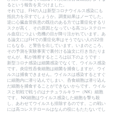
るという報告を見つけました。
それでは、FHの人は新型コロナウイルス感染にも
抵抗力を示すでしょうか。調査結果はノーでした。
逆に心臓血管疾患の既往のある方では重症化するリ
スクが高く、その原因となっている高コレステロー
ル血症につよい危機の目が降り注がれています。あ
る論文にはFHでの重症化率はそうでない人の22倍
にもなる、と警告を出しています。いまのところ、
その予測を実験事実で裏付ける論文に行き当たりま
せんが、私が推察するところは以下のようです：
新型コロナ感染は細菌感染でなくて、ウイルス感染
です。炎症性呑食細胞は細菌を捕食しますが、ウイ
ルスは捕食できません。ウイルスは感染するとすぐ
に細胞内に潜り込んでしまい、呑食細胞は潜り込ん
だ細胞を捕食することができないからです。ウイル
スと初戦で戦うのはナチュラルキラー（NK）細胞
です。 NK細胞はウイルス感染した細胞を撃ち殺
し、あわせてウイルスも排除するのです。この戦い
には高コレステロールはなんの役にもたたないでし