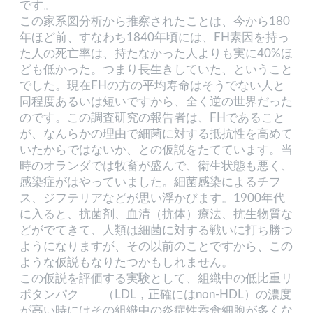
です。
この家系図分析から推察されたことは、今から180
年ほど前、すなわち1840年頃には、FH素因を持っ
た人の死亡率は、持たなかった人よりも実に40%ほ
ども低かった。つまり長生きしていた、ということ
でした。現在FHの方の平均寿命はそうでない人と
同程度あるいは短いですから、全く逆の世界だった
のです。この調査研究の報告者は、FHであること
が、なんらかの理由で細菌に対する抵抗性を高めて
いたからではないか、との仮説をたてています。当
時のオランダでは牧畜が盛んで、衛生状態も悪く、
感染症がはやっていました。細菌感染によるチフ
ス、ジフテリアなどが思い浮かびます。1900年代
に入ると、抗菌剤、血清（抗体）療法、抗生物質な
どがでてきて、人類は細菌に対する戦いに打ち勝つ
ようになりますが、その以前のことですから、この
ような仮説もなりたつかもしれません。
この仮説を評価する実験として、組織中の低比重リ
ポタンパク （LDL，正確にはnon-HDL）の濃度
が高い時にはその組織中の炎症性呑食細胞が多くな