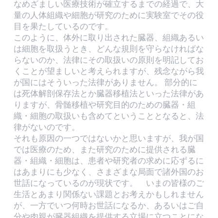
なめざましい医療技術が確立するまでの経過で、大
量の人体組織や細胞が研究のために実験室でその役
目を果たしているのです。
このように、体外に取り出された臓器、組織あるい
は細胞を取扱うとき、どんな規則を守らなければな
らないのか、法律にその取扱いの原則を明記してお
くことが望ましいと考えられますが、残念ながら我
が国にはそういった法律がありません。 部分的に
は死体解剖保存法とか臓器移植法といった法律があ
りますが、骨髄移植や研究目的のための臓器・組
織・細胞の取扱いも含めてということとなると、法
律がないのです。
それも原因の一つではないかと思いますが、我が国
では医療のため、また研究のために提供される臓
器・組織・細胞は、患者や研究者の求めに応ずるに
はあまりにも少なく、さまざまな局面で諸外国のお
世話になっているのが現状です。 いまの皆様のご
生活とあまり関係ない課題とお考えかもしれません
が、一方でいつ何時お世話になるか、あるいはご自
分や肉親が臓器組織を提供する立場に立つことにな