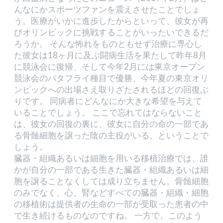
んなにかスポーツファンを震えさせたことでしょ
う。医療がいかに進歩したからといって、彼女が再
びオリンピックに挑戦することがいったいできるだ
ろうか。 そんな怖れをものともせず治療に専心し
た彼女は18ヶ月に及ぶ闘病生活を果たして昨年8月
に競泳会に復帰、そして今年2月には東京オープン
競泳会のバタフライ種目で優勝、今年夏の東京オリ
ンピックへの出場さえ取りざたされるほどの回復ぶ
りです。 同病者にどんなにか大きな希望を与えて
いることでしょう。 ここで忘れてはならないこと
は、彼女の回復の裏に、彼女に自分の命の一部であ
る骨髄細胞を譲った陰の主役がいる、ということで
しょう。
臓器・組織あるいは細胞を用いる移植治療では、誰
かが自分の一部である生きた臓器・組織あるいは細
胞を譲ることなくしては成り立ちません。骨髄細胞
のみでなく、心、腎などすべての臓器・組織・細胞
の移植術は提供者の生命の一部が受取った患者の中
で生き続けるものなのですね。 一方で、このよう