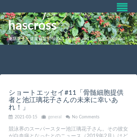
hascross
薬膳菓子と健康科学情報の店 Health and Science Crossroad
ショートエッセイ#11「骨髄細胞提供
者と池江璃花子さんの未来に幸いあ
れ！」
2021-03-15
general
No Comments
競泳界のスーパースター池江璃花子さん。その彼女
が白血病となったとのニュース（2019年2月）はど